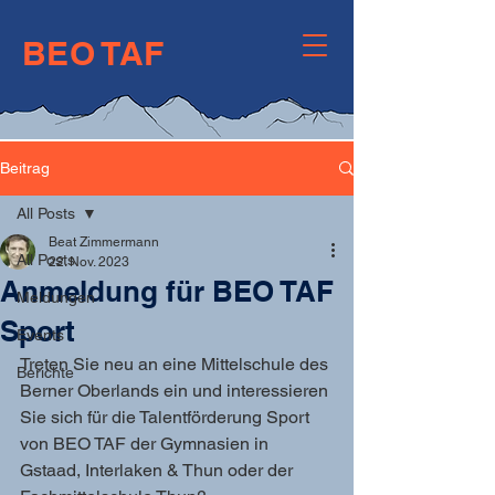
BEO TAF
Berner Oberländer
Talentförderung
Beitrag
All Posts
Beat Zimmermann
All Posts
22. Nov. 2023
Anmeldung für BEO TAF
Meldungen
Sport
Events
Treten Sie neu an eine Mittelschule des 
Berichte
Berner Oberlands ein und interessieren 
Sie sich für die Talentförderung Sport 
von BEO TAF der Gymnasien in 
Gstaad, Interlaken & Thun oder der 