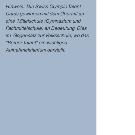
Hinweis:  Die Swiss Olympic Talent 
Cards gewinnen mit dem Übertritt an 
eine  Mittelschule (Gymnasium und 
Fachmittelschule) an Bedeutung. Dies 
im  Gegensatz zur Volksschule, wo das 
"Berner Talent" ein wichtiges  
Aufnahmekriterium darstellt.