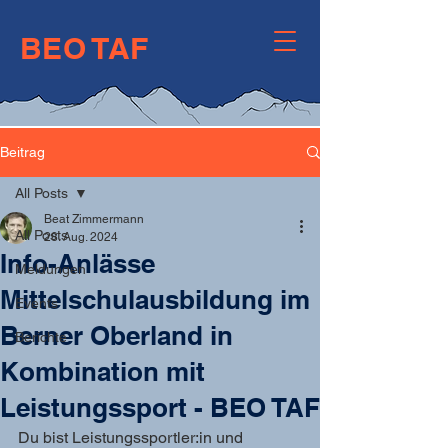
BEO TAF
Berner Oberländer
Talentförderung
Beitrag
All Posts
Beat Zimmermann
All Posts
28. Aug. 2024
Info-Anlässe
Meldungen
Mittelschulausbildung im
Events
Berner Oberland in
Berichte
Kombination mit
Leistungssport - BEO TAF
Du bist Leistungssportler:in und 