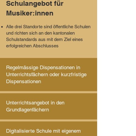
Schulangebot für
Musiker:innen​
Alle drei Standorte sind öffentliche Schulen
und richten sich an den kantonalen
Schulstandards aus mit dem Ziel eines
erfolgreichen Abschlusses
Regelmässige Dispensationen in
In Thun, Interlaken und
Unterrichtsfächern oder kurzfristige
Gstaad
identisch
...
Dispensationen
Unterrichtsangebot in den
Grundlagenfächern
Digitalisierte Schule mit eigenem