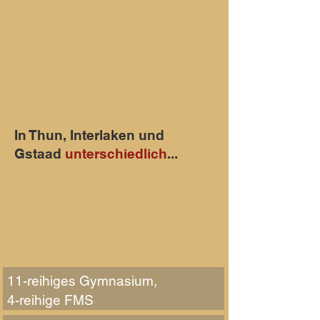
In Thun, Interlaken und
Gstaad
unterschiedlich
...
11-reihiges Gymnasium,
4-reihige FMS