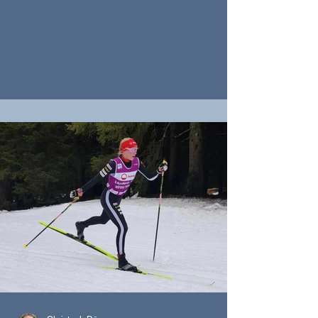
BEO TAF-Leistungssportlerin im Gymnasium
in Gstaad, GYM2 28s Wenn man an
Sportarten im Saanenland denkt, kommen
einem wahrscheinlich sofort
Wintersportarten in den Sinn, wie Skifahren,
Langlaufen oder Snowboarden. Unsere
ganze Region lebt quasi dafür. Ich jedoch
habe mich für die Leichtathletik entschieden,
genauer gesagt für die Sprintdisziplinen. Mi