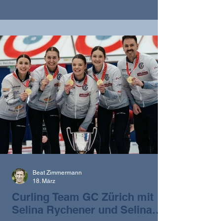
Riesen-Erfolg! Weltmeisterinnen: Xenia
Schwaller, Fabienne Rieder, Selina Gafner
und Selina Rychiger ( Bild: Homepage Swiss
Curling Association)
Beat Zimmermann
18. März
Curling Team GC Zürich mit
Selina Rychener und Selina