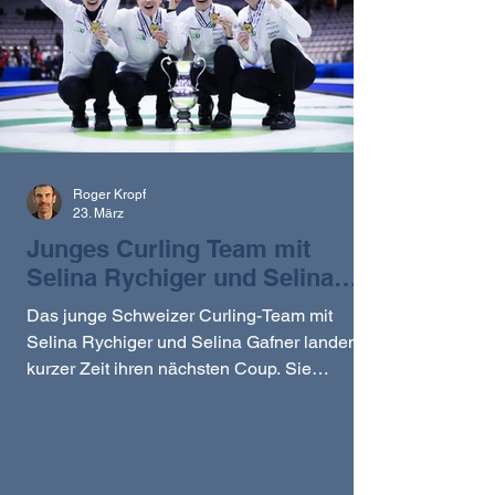
Roger Kropf
23. März
Junges Curling Team mit
Selina Rychiger und Selina
Gafner gewinnt WM-Gold in
Das junge Schweizer Curling-Team mit
Kanada
Selina Rychiger und Selina Gafner landen in
kurzer Zeit ihren nächsten Coup. Sie
bezwingen im WM-Final das
Gastgeberinnen-Team aus Kanada in
souveräner Art! Wir gratulieren den beiden
Ehemaligen und ihrem Team zu diesem